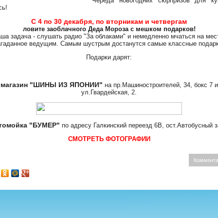
Череда новогодних сюрпризов для ку
сь!
С 4 по 30 декабря, по вторникам и четвергам
ловите заоблачного Деда Мороза с мешком подарков!
ша задача - слушать радио "За облаками" и немедленно мчаться на мес
агаданное ведущим. Самым шустрым достанутся самые классные подарк
Подарки дарят:
магазин "ШИНЫ ИЗ ЯПОНИИ"
на пр.Машиностроителей, 34, бокс 7 и
ул.Гвардейская, 2.
томойка "БУМЕР"
по адресу Галкинский переезд 6В, ост.Автобусный з
СМОТРЕТЬ ФОТОГРАФИИ
Коммента