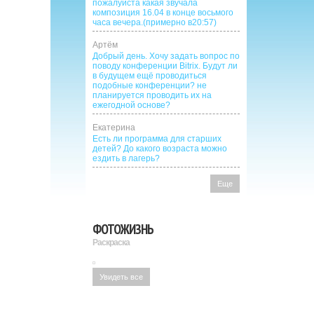
пожалуйста какая звучала
композиция 16.04 в конце восьмого
часа вечера.(примерно в20:57)
Артём
Добрый день. Хочу задать вопрос по
поводу конференции Bitrix. Будут ли
в будущем ещё проводиться
подобные конференции? не
планируется проводить их на
ежегодной основе?
Екатерина
Есть ли программа для старших
детей? До какого возраста можно
ездить в лагерь?
Еще
ФОТОЖИЗНЬ
Раскраска
Увидеть все