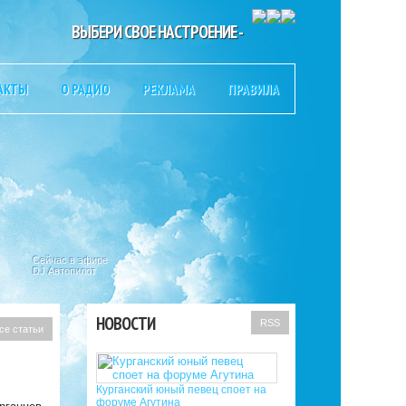
ВЫБЕРИ СВОЕ НАСТРОЕНИЕ -
АКТЫ
О РАДИО
РЕКЛАМА
ПРАВИЛА
Сейчас в эфире
DJ Автопилот
НОВОСТИ
RSS
се статьи
Курганский юный певец споет на
форуме Агутина